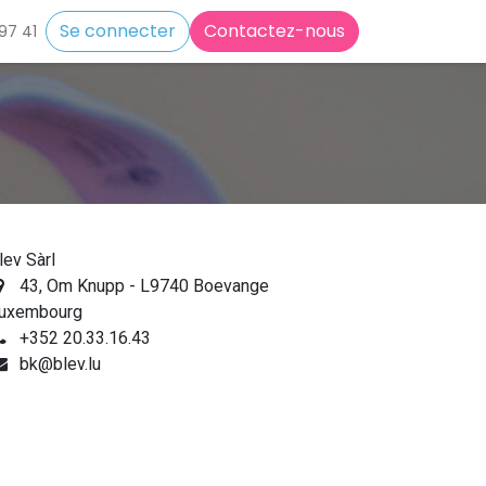
Se connecter
Contactez-nous
97 41
lev Sàrl
43, Om Knupp - L9740 Boevange
uxembourg
+352 20.33.16.43
bk@blev.lu